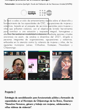
Patrocinador:
Iniciativa Spotlight. Fondo de Población de las Naciones Unidad (UNFPA
).
Se llevó a cabo un ciclo de entrenamientos rápidos sobre el desarrollo y
fortalecimiento de las capacidades de OSC, agrupaciones de mujeres y
colectivas, basado en el paquete de servicios esenciales para mujeres y
niñas que enfrentan violencia, con el objetivo de brindar herramientas
para contribuir a una actuación y respuesta integral, homogénea y
efectiva. Se realizó en modalidad a distancia, mediante sesiones virtuales
sincrónicas vía zoom, de octubre a diciembre del 2021, dirigido a
personas integrantes de organizaciones, agrupaciones y colectivas,
enfocadas en la atención contra la violencia de mujeres y niñas, de los
siguientes municipios: Juárez, Chihuahua, Ecatepec, Naucalpan y
Chilpancingo.
Proyecto 2
Estrategia de sensibilización para funcionariado público y formación de
capacidades en el Municipio de Chilpancingo de los Bravo, Guerrero:
“Derechos Humanos, género y trabajo con mujeres, adolescentes y
niñas víctimas de violencia”.