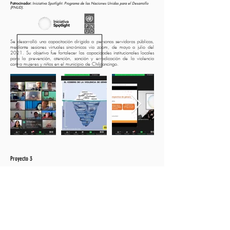
Patrocinador:
Iniciativa Spotlight. Programa de las Naciones Unidas para el Desarrollo
(PNUD).
Se desarrolló una capacitación dirigida a personas servidoras públicas,
mediante sesiones virtuales sincrónicas vía zoom, de mayo a julio del
2021. Su objetivo fue fortalecer las capacidades institucionales locales
para la prevención, atención, sanción y erradicación de la violencia
contra mujeres y niñas en el municipio de Chilpancingo.
Proyecto 3
Metodología para el Seguimiento y Evaluación del PROIGUALDAD
2020-2024
.
Patrocinador:
Secretaría de Igualdad Sustantiva entre Mujeres y Hombres (SISEMH)
Jalisco.