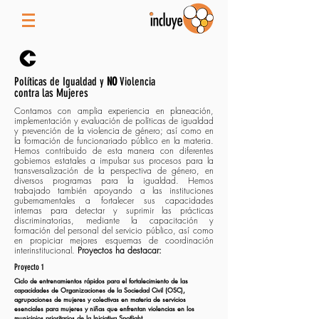
Políticas de Igualdad y
NO
Violencia
contra las Mujeres
Contamos con amplia experiencia en planeación,
implementación y evaluación de políticas de igualdad
y prevención de la violencia de género; así como en
la formación de funcionariado público en la materia.
Hemos contribuido de esta manera con diferentes
gobiernos estatales a impulsar sus procesos para la
transversalización de la perspectiva de género, en
diversos programas para la igualdad. Hemos
trabajado también apoyando a las instituciones
gubernamentales a fortalecer sus capacidades
internas para detectar y suprimir las prácticas
discriminatorias, mediante la capacitación y
formación del personal del servicio público, así como
en propiciar mejores esquemas de coordinación
interinstitucional.
Proyectos ha destacar:
Proyecto 1
Ciclo de entrenamientos rápidos para el fortalecimiento de las
capacidades de Organizaciones de la Sociedad Civil (OSC),
agrupaciones de mujeres y colectivas en materia de servicios
esenciales para mujeres y niñas que enfrentan violencias en los
municipios prioritarios de la Iniciativa Spotlight.