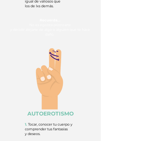
igual de valiosos que
los de lxs demás.
Recuerda...
No es egoísta priorizarte
y decidir alejarte de algo o alguien que te hace
daño.
AUTOEROTISMO
1.
Tocar, conocer tu cuerpo y
comprender tus fantasías
y deseos.