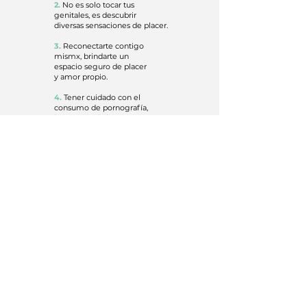
2.
No es solo tocar tus
genitales, es descubrir
diversas sensaciones de placer.
3.
Reconectarte contigo
mismx, brindarte un
espacio seguro de placer
y amor propio.
4.
Tener cuidado con el
consumo de pornografía,
la mayoría de las escenas
son irreales y solo te dará una
visión equivocada sobre tu
sexualidad.
Recuerda...
Tocarte a ti mismx no es algo
malo, es completamente natural
y nos ayuda a conocer nuestro cuerpo y
saber lo que nos gusta
y cómo nos gusta.
Haz clic los siguientes vídeos
para tener más
perspectiva sobre el tema
La Relación con