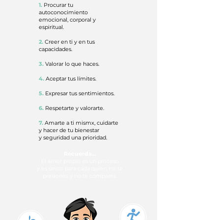
1.
Procurar tu
autoconocimiento
emocional, corporal y
espiritual.
2.
Creer en ti y en tus
capacidades.
3.
Valorar lo que haces.
4.
Aceptar tus límites.
5.
Expresar tus sentimientos.
6.
Respetarte y valorarte.
7.
Amarte a ti mismx, cuidarte
y hacer de tu bienestar
y seguridad una prioridad.
Recuerda…
El amor propio es un proceso
y es único para cada quien, no te
presiones y no te compares.